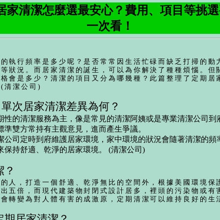
居家清潔怎麼選最安心？費用、項目等挑
一次看！
你的執行頻率是多少呢？是否常常因生活忙碌而缺乏打掃的動
底等狀況。而居家清潔的誕生，可以為你解決了種種煩惱。但
價格會是多少？清潔的項目又分為哪幾種？此篇整理了定期居
(
清潔公司
)
s. 單次居家清潔差異為何？
期性的清潔服務為主，像是常見的清潔阿姨或是專業清潔公司到
標準雙方常持有主觀意見，進而產生爭議。
潔公司定時到府維護居家環境，家中環境的狀況會隨著清潔的頻
來保持舒適、乾淨的居家環境。 (
清潔公司
)
潔？
活的人，打造一個舒適、乾淨無比的空間外，根據美國環境保
高出五倍，而現代建築物封閉式設計居多，裡頭的污染物或有
會轉變為對人體有害的成激原，定期清潔可以維持良好的生
定期居家清潔？