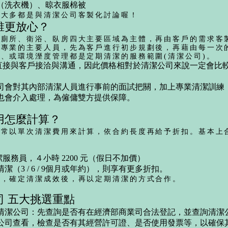
（洗衣機）、晾衣服棉被
容大多都是與清潔公司
客製化討論
喔！
誰更放心？
、廁所、衛浴、臥房四大主要區域為主體，再由客戶的需求客
潔專業的主要人員，先為客戶進行初步規劃後，再藉由每一次
、或環境溼度管理都是定期清潔的服務範圍(
清潔公司
)。
直接與客戶接洽與溝通，因此價格相對於清潔公司來說一定會比
司會對其內部清潔人員進行事前的面試把關，加上專業清潔訓練
也會介入處理，為僱傭雙方提供保障。
用怎麼計算？
通常以單次清潔費用來計算，依合約長度再給予折扣。基本上
！
服務員，４小時 2200 元（假日不加價）
（3 / 6 / 9個月或年約），則享有更多折扣。
合，確定清潔成效後，再以定期清潔的方式合作。
司 五大挑選重點
案清潔公司：
先查詢是否有在經濟部商業司合法登記，並查詢清潔
公司查看，檢查是否有其經營許可證、是否使用發票等，以確保