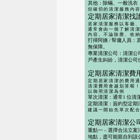
其他：除蟎、一般洗衣
但確切的清潔服務內
定期居家清潔找
居家清潔服務以客廳
通常會由一個了解清
內容。不論除塵、收納
打掃阿姨 / 幫傭人員：
無保障。
專業清潔公司：
清潔公
戶產生糾紛，清潔公司
定期居家清潔費
定期居家清潔的費用
清潔費用會越划算喔
以
御用清潔
為例
單次清潔：通常1 位清潔
定期清潔：簽約型定期清潔
建議一開始先單次配
定期居家清潔公
重點一 – 選擇合法立
地點，盡可能親自到該