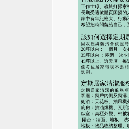
工作忙碌、疏於打掃家
長期受過敏體質困擾的
家中有年紀較大、行動
希望把時間留給自己，
該如何選擇定期
因灰塵與髒污會依照
20坪以內：
一個月一次4
35坪以內 ：
兩週一次4
45坪以上、透天厝：
每
但每位居家環境不盡
規劃。
定期居家清潔服
定期居家清潔的服務
客廳：窗戶內側及窗溝
衛浴：天花板、抽風機
廚房：抽油煙機、瓦斯
臥室：桌櫃外觀、棉被
陽台：牆面、地板、洗
地板：物品收納整理、