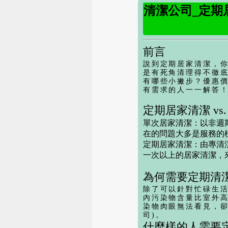
清潔公司_定期
前言
說到定期居家清潔，
是有死角清理得不徹
有哪些小撇步？優惠
有需求的人一一解答！
定期居家清潔 v
單次居家清潔：
以非週
在的問題大多是服務的
定期居家清潔：
由專清
一次以上
的居家清潔，
為何需要定期清
除了可以針對忙碌生
內污染物含量比室外
染物肉眼無法看見，卻
司
)。
什麼樣的人需要