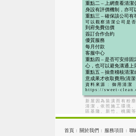
重點二 – 上網查看清
身設有評價機制，亦可
重點三 – 確保該公司有
可以觀察清潔公司是否
到府免費估價
簽訂合作合約
優質服務
每月付款
客服中心
重點四 – 是否可安排
心，也可以避免溝通上
重點五 – 抽查稽核清潔
意成果才收取費用(
清潔
資料來源 : 御用清潔
https://sweet-c
新屋因為裝潢而有粉塵
清潔，依照施工環境、
區基隆、新竹、桃園
首頁
關於我們
服務項目
聯