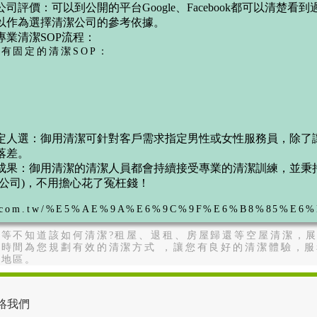
潔公司評價：
可以到公開的平台Google、Facebook都可以清楚
以作為選擇清潔公司的參考依據。
專業清潔SOP流程：
有固定的清潔SOP：
固定人選：
御用清潔可針對客戶需求指定男性或女性服務員，除了
落差。
成果：
御用清潔的清潔人員都會持續接受專業的清潔訓練，並秉
公司
)，不用擔心花了冤枉錢！
lean.com.tw/%E5%AE%9A%E6%9C%9F%E6%B8%85%E6
等不知道該如何清潔?租屋、退租、房屋歸還等空屋清潔，
時間為您規劃有效的清潔方式 ，讓您有良好的清潔體驗，
等地區。
絡我們