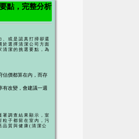
選要點，完整分析
力、或是認真打掃卻還
關於選擇清潔公司方面
家清潔的挑選要點，為
府估價都算在內，而存
率有改變，會建議
一週
護署調查結果顯示，室
害粒子都留在室內，污
活品質與健康(
清潔公