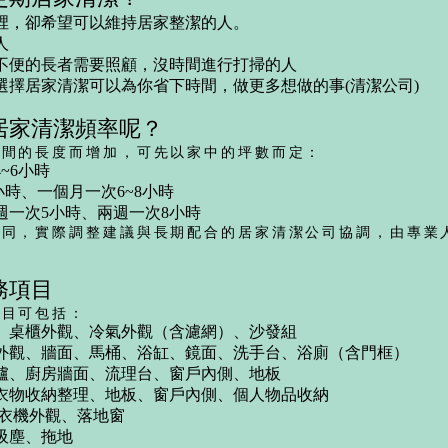
裡，卻希望可以維持居家整潔的人。
人
不便的長者需要照顧，沒時間進行打掃的人
選擇居家清潔可以為你省下時間，做更多想做的事(
清潔公司
)
居家清潔頻率呢？
時間的長度而增加，可先以家中的坪數而定：
~6小時
小時、一個月一次6~8小時
週一次5小時、兩週一次8小時
相同，實際調整建議與長期配合的居家清潔公司協調，由專業
務項目
項目可包括：
、桌櫃外觀、冷氣外觀（含濾網）、沙發組
外觀、牆面、馬桶、浴缸、鏡面、洗手台、浴廁（含門框）
爐、廚房牆面、流理台、窗戶內側、地板
衣物收納整理、地板、窗戶內側、個人物品收納
衣機外觀、落地窗
吸塵、拖地