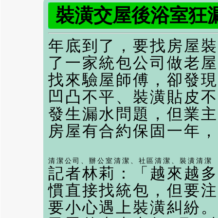
裝潢交屋後浴室狂漏
年底到了，要找房屋裝
了一家統包公司做老屋
找來驗屋師傅，卻發現
凹凸不平、裝潢貼皮不
發生漏水問題，但業主
房屋有合約保固一年，
清潔公司
、
辦公室清潔
、
社區清潔
、
裝潢清潔
記者林莉：「越來越多
慣直接找統包，但要注
要小心遇上裝潢糾紛。