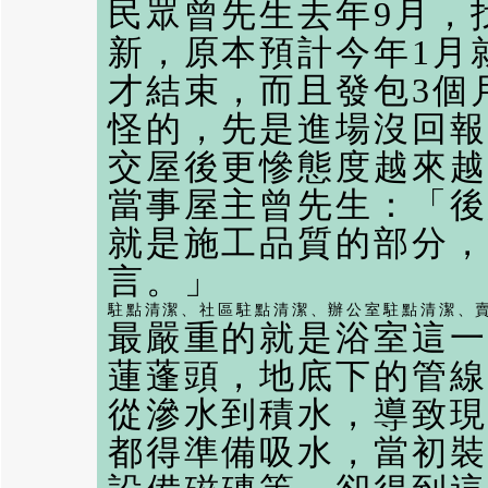
民眾曾先生去年9月，
新，原本預計今年1月
才結束，而且發包3個
怪的，先是進場沒回報
交屋後更慘態度越來越
當事屋主曾先生：「後
就是施工品質的部分，
言。」
駐點清潔
、
社區駐點清潔
、
辦公室駐點清潔
、
最嚴重的就是浴室這一
蓮蓬頭，地底下的管線
從滲水到積水，導致現
都得準備吸水，當初裝