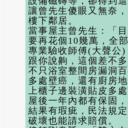
設備磁磚等，卻得到這
讓曾先生傻眼又無奈，
樓下鄰居。
當事屋主曾先生：「目
要再花個10幾萬，全
專業驗收師傅(大聲公)：
跟你說齁，這個差不多
不只浴室整間房漏洞百
多處壁癌，還有廚房地
上櫃子邊裝潢貼皮多處
屋後一年內都有保固，
結果有瑕疵，民法規定
破壞也能請求賠償。