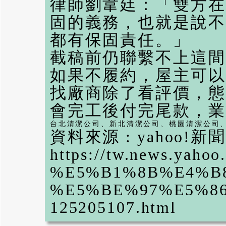
律師劉韋廷：「雙方在
固的義務，也就是說不
都有保固責任。」
截稿前仍聯繫不上這間
如果不履約，屋主可以
找廠商除了看評價，態
會完工後付完尾款，業
台北清潔公司
、
新北清潔公司
、
桃園清潔公司
資料來源 : yahoo!新聞
https://tw.news
%E5%B1%8B%E4%B
%E5%BE%97%E5%8
125205107.html