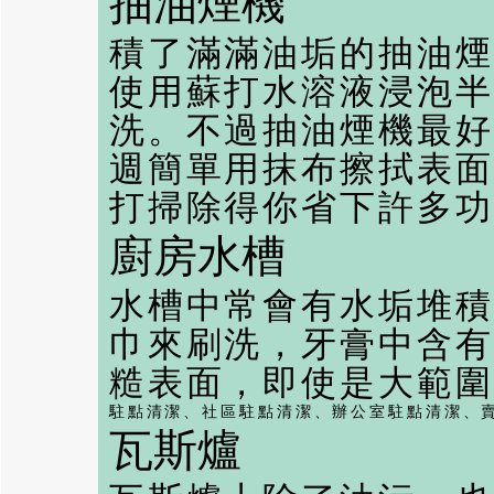
抽油煙機
積了滿滿油垢的抽油煙
使用蘇打水溶液浸泡半
洗。不過抽油煙機最好
週簡單用抹布擦拭表面
打掃除得你省下許多功
廚房水槽
水槽中常會有水垢堆積
巾來刷洗，牙膏中含有
糙表面，即使是大範圍
駐點清潔
、
社區駐點清潔
、
辦公室駐點清潔
、
瓦斯爐