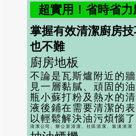
超實用！省時省力
掌握有效清潔廚房技
也不難
廚房地板
不論是瓦斯爐附近的牆
見一層黏膩、頑固的油
瓶小蘇打粉及熱水的清
液後鋪在需要清潔的表
以輕鬆解決油污煩惱了
清潔公司
、
辦公室清潔
、
社區清潔
、
裝潢清潔