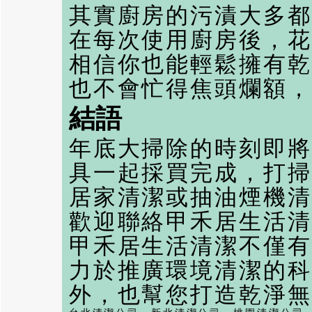
其實廚房的污漬大多都
在每次使用廚房後，花
相信你也能輕鬆擁有乾
也不會忙得焦頭爛額，
結語
年底大掃除的時刻即將
具一起採買完成，打掃
居家清潔
或
抽油煙機清
歡迎聯絡甲禾居生活清
甲禾居生活清潔不僅有
力於推廣環境清潔的科
外，也幫您打造乾淨無