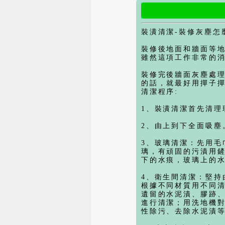
裝潢清潔-裝修灰塵怎
裝修後地面和牆面等
雖然這項工作非常的
裝修完後牆面灰塵處
的話，就最好用撣子
清潔程序:
1、裝潢清潔首先清理
2、由上到下全面吸塵
3、玻璃清潔：先用
璃，有頑固的污漬用
下的水痕，玻璃上的
4、衛生間清潔：堅持
根據不同材質用不同
遺留的水泥漬、膠跡
進行清潔；用洗地機
性除污、去除水泥漬