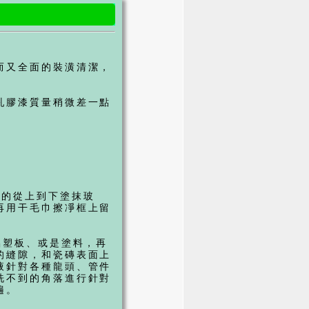
而又全面的裝潢清潔，
乳膠漆質量稍微差一點
勻的從上到下塗抹玻
再用干毛巾擦凈框上留
鋁塑板、或是塗料，再
的縫隙，和瓷磚表面上
液針對各種龍頭、管件
洗不到的角落進行針對
遍。