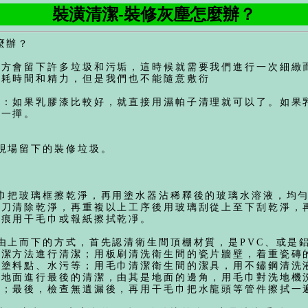
裝潢清潔-裝修灰塵怎麼辦？
麼辦？
地方會留下許多垃圾和污垢，這時候就需要我們進行一次細緻
消耗時間和精力，但是我們也不能隨意敷衍
理：如果乳膠漆比較好，就直接用濕帕子清理就可以了。如果
撣一撣。
現場留下的裝修垃圾。
。
毛巾把玻璃框擦乾淨，再用塗水器沾稀釋後的玻璃水溶液，均
鏟刀清除乾淨，再重複以上工序後用玻璃刮從上至下刮乾淨，
水痕用干毛巾或報紙擦拭乾凈。
由上而下的方式，首先認清衛生間頂棚材質，是PVC、或是
清潔方法進行清潔；用板刷清洗衛生間的瓷片牆壁，着重瓷磚
、塗料點、水污等；用毛巾清潔衛生間的潔具，用不鏽鋼清洗
對地面進行最後的清潔，由其是地面的邊角，用毛巾對洗地機
等；最後，檢查無遺漏後，再用干毛巾把水龍頭等管件擦拭一